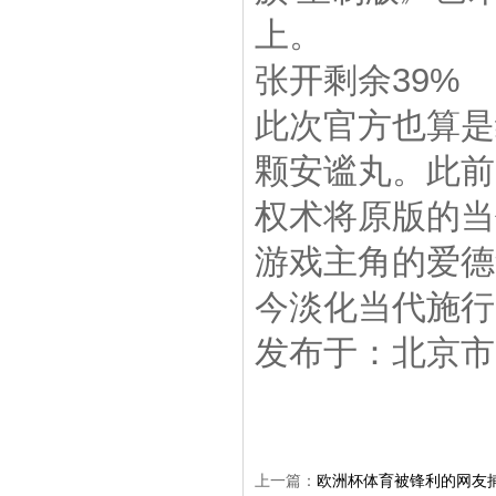
上。
张开剩余39%
此次官方也算是
颗安谧丸。此前
权术将原版的当
游戏主角的爱德
今淡化当代施行
发布于：北京市
上一篇：
欧洲杯体育被锋利的网友捕