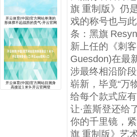
旗 重制版》仍
戏的称号也与此
开云体育(中国)官方网站单薄的
形体撑不起战胜的贵气-开云官网
条：黑旗 Resy
新上任的《刺客
Guesdon)
涉最终相沿阶段
崭新，毕竟“万
开云体育(中国)官方网站目测身
高接近 1 米 9-开云官网登
给每个款式应有
让·盖斯登还给
你的千里镜，紧
旗 重制版》艺