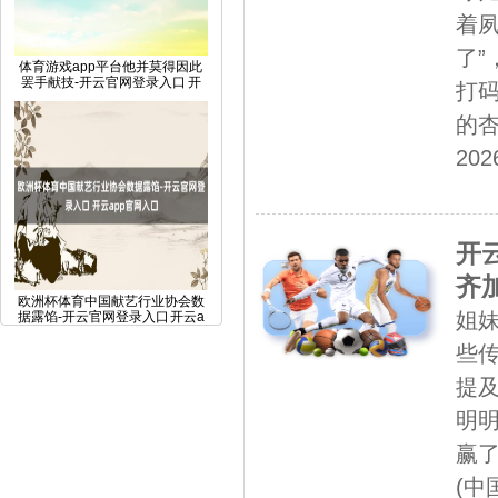
着
了”
体育游戏app平台他并莫得因此
罢手献技-开云官网登录入口 开
打码
的杏
202
开
齐
欧洲杯体育中国献艺行业协会数
姐
据露馅-开云官网登录入口 开云a
些传
提及
明明
赢
(中