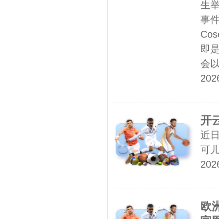
生
事
Co
即
会以
202
开
近
可儿
202
欧