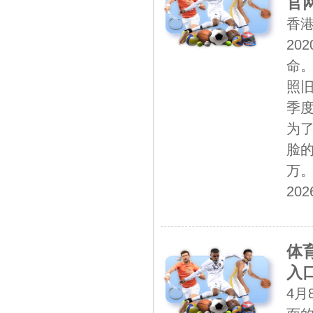
官
香
20
命
照旧
季度
为
脸的
万。按
202
体
入
4