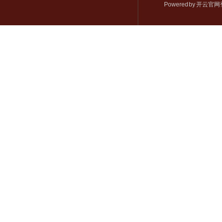
Powered by
开云官网